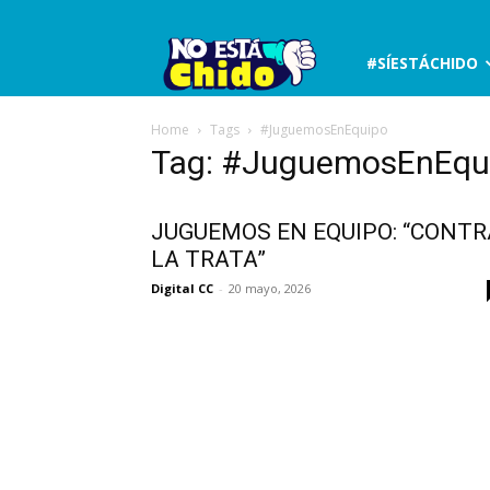
No
#SÍESTÁCHIDO
está
Home
Tags
#JuguemosEnEquipo
Tag: #JuguemosEnEqu
chido
JUGUEMOS EN EQUIPO: “CONTR
LA TRATA”
Digital CC
-
20 mayo, 2026