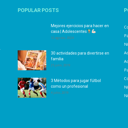
POPULAR POSTS
P
Mejores ejercicios para hacer en
Co
casa | Adolescentes
Pa
12 agosto, 2024
N
.
Ac
30 actividades para divertirse en
familia
Ac
25 julio, 2019
P
C
3 Métodos para jugar fútbol
como un profesional
N
4 julio, 2019
N