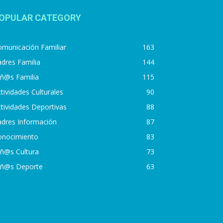
OPULAR CATEGORY
municación Familiar
163
dres Familia
144
iñ@s Familia
115
tividades Culturales
90
tividades Deportivas
88
adres Información
87
onocimiento
83
iñ@s Cultura
73
iñ@s Deporte
63