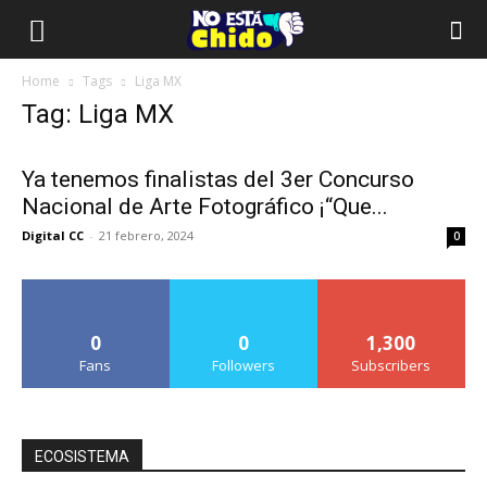
Home
Tags
Liga MX
Tag: Liga MX
Ya tenemos finalistas del 3er Concurso
Nacional de Arte Fotográfico ¡“Que...
Digital CC
-
21 febrero, 2024
0
0
0
1,300
Fans
Followers
Subscribers
ECOSISTEMA