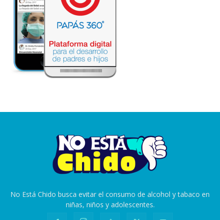
No Está Chido busca evitar el consumo de alcohol y tabaco en
niñas, niños y adolescentes.