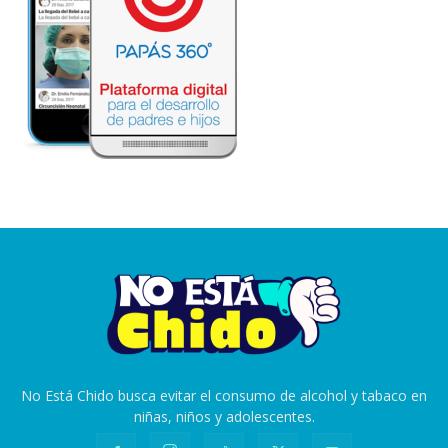
No Está Chido busca evitar el consumo de alcohol y tabaco en
niñas, niños y adolescentes.