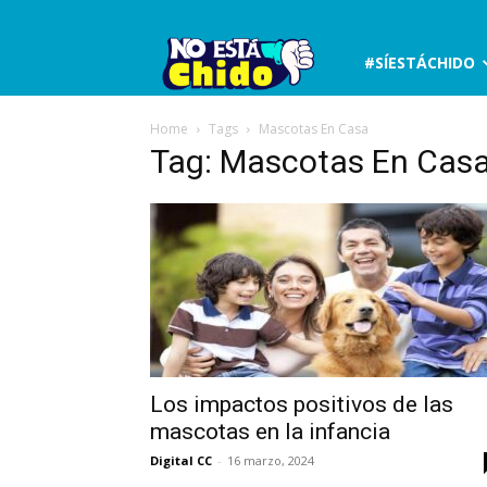
No
#SÍESTÁCHIDO
está
Home
Tags
Mascotas En Casa
Tag: Mascotas En Cas
chido
Los impactos positivos de las
mascotas en la infancia
Digital CC
-
16 marzo, 2024