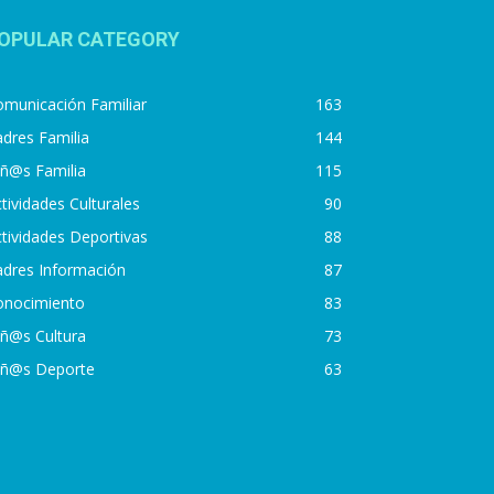
OPULAR CATEGORY
municación Familiar
163
dres Familia
144
iñ@s Familia
115
tividades Culturales
90
tividades Deportivas
88
adres Información
87
onocimiento
83
iñ@s Cultura
73
iñ@s Deporte
63