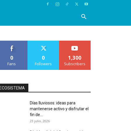
0
0
1,300
Fans
Followers
Subscribers
ECOSISTEMA
Días lluviosos: ideas para
mantenerse activo y disfrutar el
fin de...
23 julio, 2026