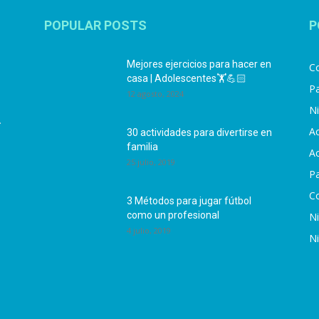
POPULAR POSTS
P
Mejores ejercicios para hacer en
Co
casa | Adolescentes🏋️💪🏻
Pa
12 agosto, 2024
N
.
Ac
30 actividades para divertirse en
familia
Ac
25 julio, 2019
P
C
3 Métodos para jugar fútbol
como un profesional
N
4 julio, 2019
N