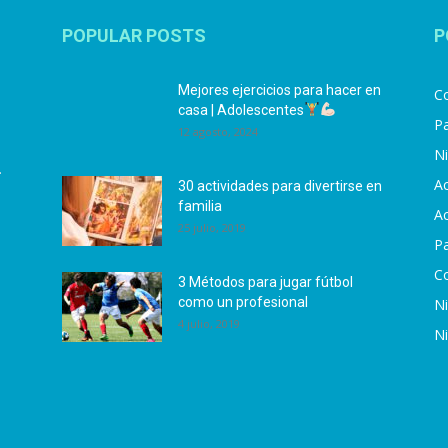
POPULAR POSTS
P
Mejores ejercicios para hacer en
Co
casa | Adolescentes
Pa
12 agosto, 2024
N
.
Ac
30 actividades para divertirse en
familia
Ac
25 julio, 2019
P
C
3 Métodos para jugar fútbol
como un profesional
N
4 julio, 2019
N