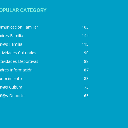
OPULAR CATEGORY
municación Familiar
163
dres Familia
144
iñ@s Familia
115
tividades Culturales
90
tividades Deportivas
88
adres Información
87
onocimiento
83
iñ@s Cultura
73
iñ@s Deporte
63