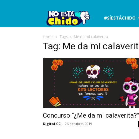
No
#SÍESTÁCHIDO
está
Home
Tags
Me da mi calaverita
Tag: Me da mi calaveri
chido
Concurso “¿Me da mi calaverita?
Digital CC
-
26 octubre, 2019