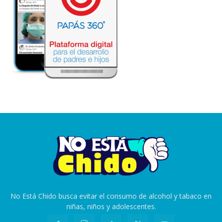
No Está Chido busca evitar el consumo de alcohol y tabaco en
niñas, niños y adolescentes.