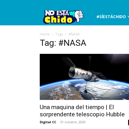
No
#SÍESTÁCHIDO
está
Home
Tags
#NASA
Tag: #NASA
chido
Una maquina del tiempo | El
sorprendente telescopio Hubble
Digital CC
-
31 octubre, 2020