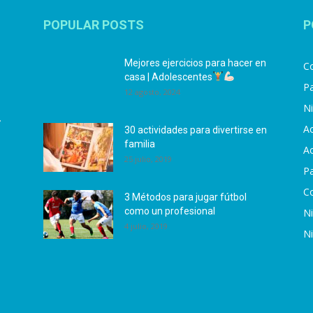
POPULAR POSTS
P
Mejores ejercicios para hacer en
Co
casa | Adolescentes
Pa
12 agosto, 2024
N
.
Ac
30 actividades para divertirse en
familia
Ac
25 julio, 2019
P
C
3 Métodos para jugar fútbol
como un profesional
N
4 julio, 2019
N