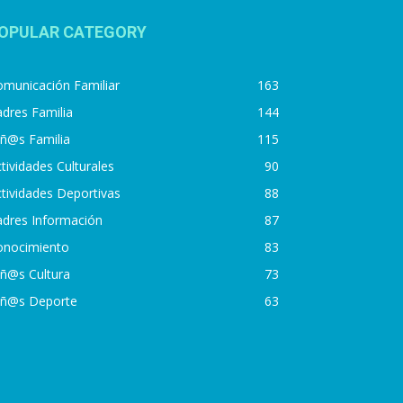
OPULAR CATEGORY
municación Familiar
163
dres Familia
144
iñ@s Familia
115
tividades Culturales
90
tividades Deportivas
88
adres Información
87
onocimiento
83
iñ@s Cultura
73
iñ@s Deporte
63