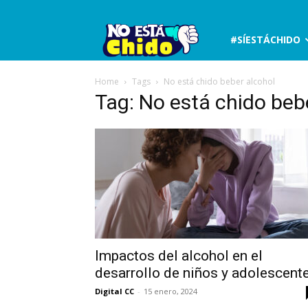
No
#SÍESTÁCHIDO
está
Home
Tags
No está chido beber alcohol
Tag: No está chido beb
chido
Impactos del alcohol en el
desarrollo de niños y adolescent
Digital CC
-
15 enero, 2024