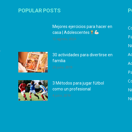
POPULAR POSTS
P
Mejores ejercicios para hacer en
Co
casa | Adolescentes
Pa
12 agosto, 2024
N
.
Ac
30 actividades para divertirse en
familia
Ac
25 julio, 2019
P
C
3 Métodos para jugar fútbol
como un profesional
N
4 julio, 2019
N