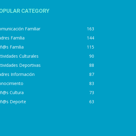
OPULAR CATEGORY
municación Familiar
163
dres Familia
144
iñ@s Familia
115
tividades Culturales
90
tividades Deportivas
88
adres Información
87
onocimiento
83
iñ@s Cultura
73
iñ@s Deporte
63