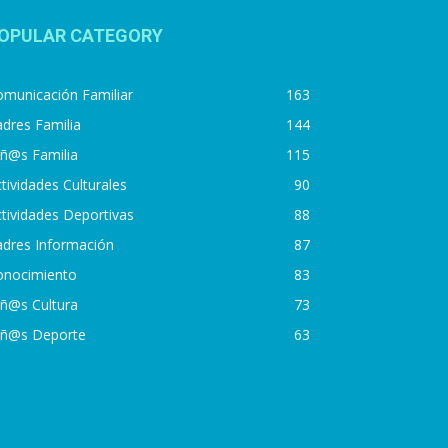
OPULAR CATEGORY
municación Familiar
163
dres Familia
144
iñ@s Familia
115
tividades Culturales
90
tividades Deportivas
88
adres Información
87
onocimiento
83
iñ@s Cultura
73
iñ@s Deporte
63