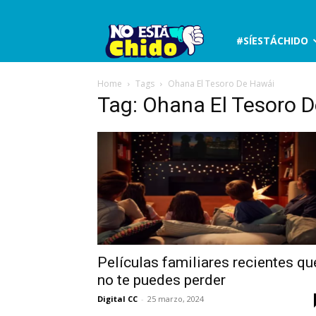
No
#SÍESTÁCHIDO
está
Home
Tags
Ohana El Tesoro De Hawái
Tag: Ohana El Tesoro 
chido
Películas familiares recientes qu
no te puedes perder
Digital CC
-
25 marzo, 2024