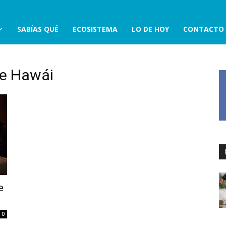
SABÍAS QUÉ
ECOSISTEMA
LO DE HOY
CONTACTO
De Hawái
e
0