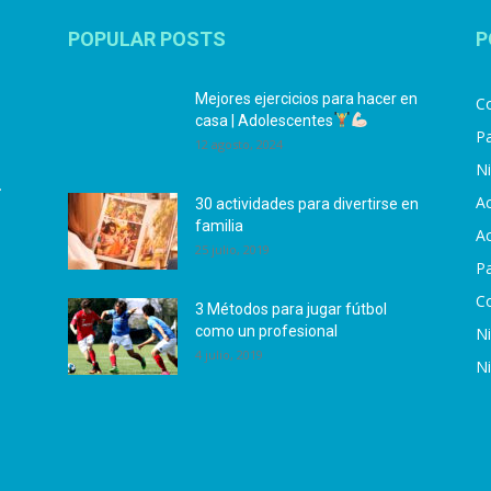
POPULAR POSTS
P
Mejores ejercicios para hacer en
Co
casa | Adolescentes
Pa
12 agosto, 2024
N
.
Ac
30 actividades para divertirse en
familia
Ac
25 julio, 2019
P
C
3 Métodos para jugar fútbol
como un profesional
N
4 julio, 2019
N