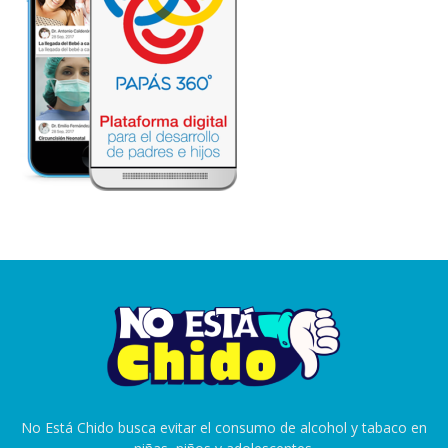
No Está Chido busca evitar el consumo de alcohol y tabaco en