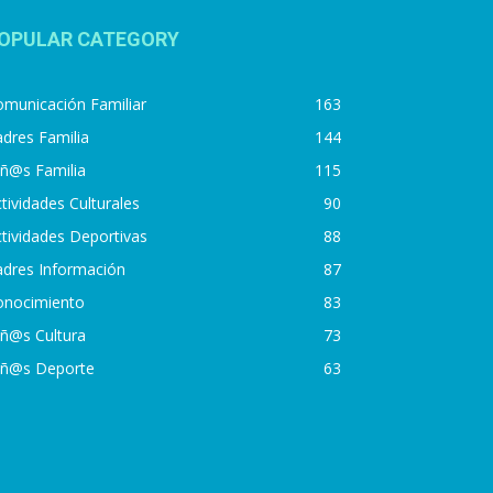
OPULAR CATEGORY
municación Familiar
163
dres Familia
144
iñ@s Familia
115
tividades Culturales
90
tividades Deportivas
88
adres Información
87
onocimiento
83
iñ@s Cultura
73
iñ@s Deporte
63