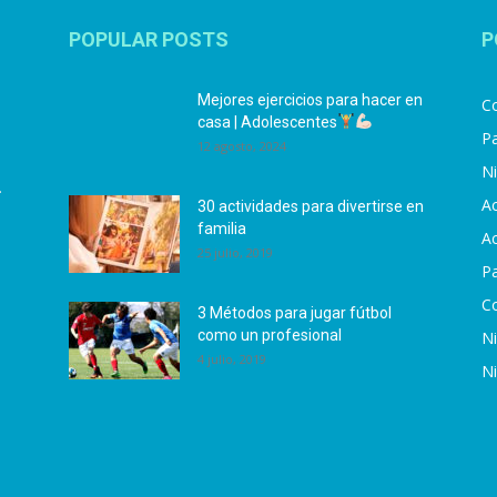
POPULAR POSTS
P
Mejores ejercicios para hacer en
Co
casa | Adolescentes
Pa
12 agosto, 2024
N
.
Ac
30 actividades para divertirse en
familia
Ac
25 julio, 2019
P
C
3 Métodos para jugar fútbol
como un profesional
N
4 julio, 2019
N