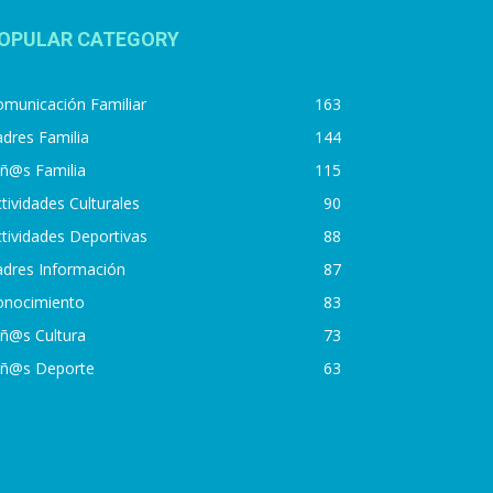
OPULAR CATEGORY
municación Familiar
163
dres Familia
144
iñ@s Familia
115
tividades Culturales
90
tividades Deportivas
88
adres Información
87
onocimiento
83
iñ@s Cultura
73
iñ@s Deporte
63