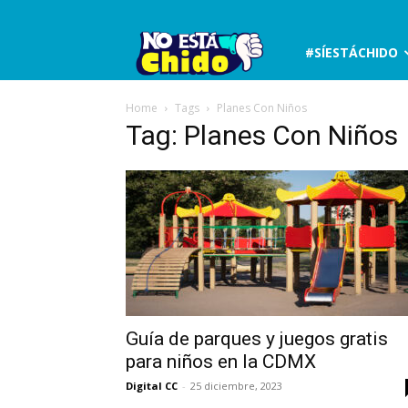
No
#SÍESTÁCHIDO
está
Home
Tags
Planes Con Niños
Tag: Planes Con Niños
chido
Guía de parques y juegos gratis
para niños en la CDMX
Digital CC
-
25 diciembre, 2023