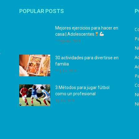
POPULAR POSTS
P
Mejores ejercicios para hacer en
Co
casa | Adolescentes
Pa
12 agosto, 2024
N
.
Ac
30 actividades para divertirse en
familia
Ac
25 julio, 2019
P
C
3 Métodos para jugar fútbol
como un profesional
N
4 julio, 2019
N