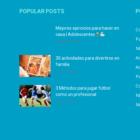
POPULAR POSTS
P
Mejores ejercicios para hacer en
Co
casa | Adolescentes
Pa
12 agosto, 2024
N
.
Ac
30 actividades para divertirse en
familia
Ac
25 julio, 2019
P
C
3 Métodos para jugar fútbol
como un profesional
N
4 julio, 2019
N