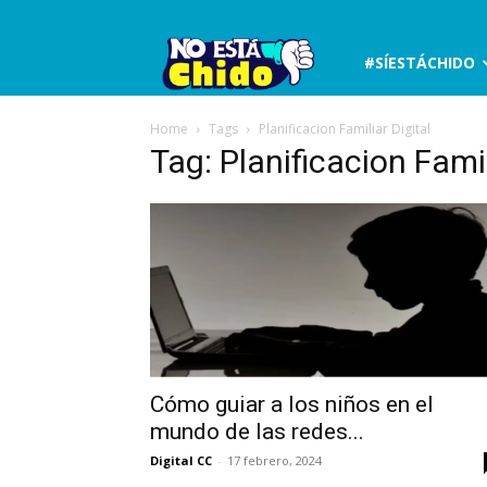
No
#SÍESTÁCHIDO
está
Home
Tags
Planificacion Familiar Digital
Tag: Planificacion Famil
chido
Cómo guiar a los niños en el
mundo de las redes...
Digital CC
-
17 febrero, 2024