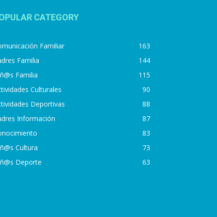
OPULAR CATEGORY
municación Familiar
163
dres Familia
144
iñ@s Familia
115
tividades Culturales
90
tividades Deportivas
88
adres Información
87
onocimiento
83
iñ@s Cultura
73
iñ@s Deporte
63