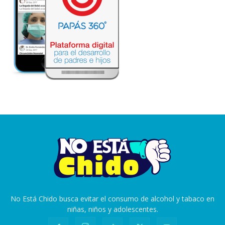
No Está Chido busca evitar el consumo de alcohol y tabaco en
niñas, niños y adolescentes.