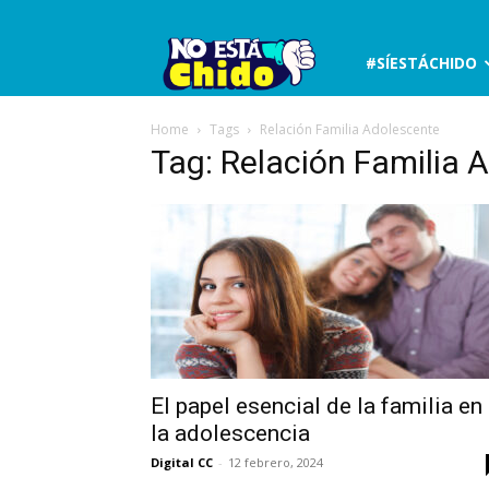
No
#SÍESTÁCHIDO
está
Home
Tags
Relación Familia Adolescente
Tag: Relación Familia 
chido
El papel esencial de la familia en
la adolescencia
Digital CC
-
12 febrero, 2024