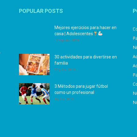
POPULAR POSTS
P
Mejores ejercicios para hacer en
Co
casa | Adolescentes
Pa
12 agosto, 2024
N
.
Ac
30 actividades para divertirse en
familia
Ac
25 julio, 2019
P
C
3 Métodos para jugar fútbol
como un profesional
N
4 julio, 2019
N