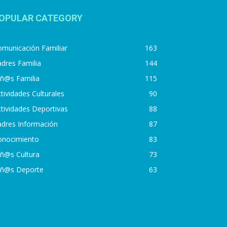
OPULAR CATEGORY
municación Familiar
163
dres Familia
144
iñ@s Familia
115
tividades Culturales
90
tividades Deportivas
88
adres Información
87
onocimiento
83
iñ@s Cultura
73
iñ@s Deporte
63