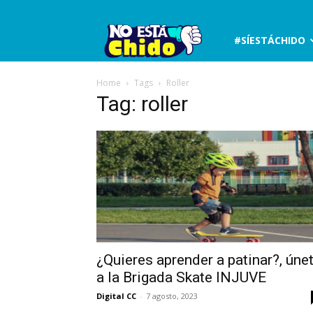
No
#SÍESTÁCHIDO
está
Home
Tags
Roller
Tag: roller
chido
¿Quieres aprender a patinar?, úne
a la Brigada Skate INJUVE
Digital CC
-
7 agosto, 2023