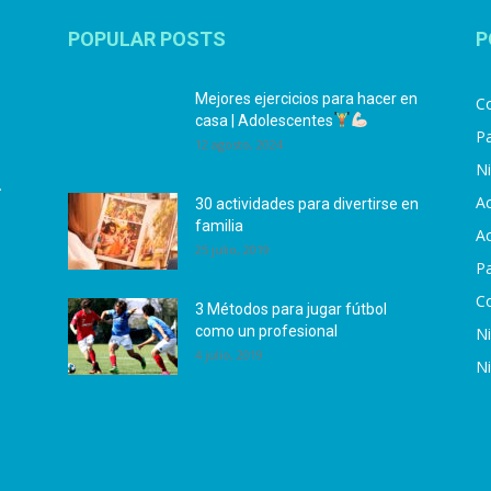
POPULAR POSTS
P
Mejores ejercicios para hacer en
Co
casa | Adolescentes
Pa
12 agosto, 2024
N
.
Ac
30 actividades para divertirse en
familia
Ac
25 julio, 2019
P
C
3 Métodos para jugar fútbol
como un profesional
N
4 julio, 2019
N