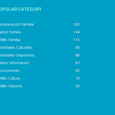
OPULAR CATEGORY
municación Familiar
163
dres Familia
144
iñ@s Familia
115
tividades Culturales
90
tividades Deportivas
88
adres Información
87
onocimiento
83
iñ@s Cultura
73
iñ@s Deporte
63