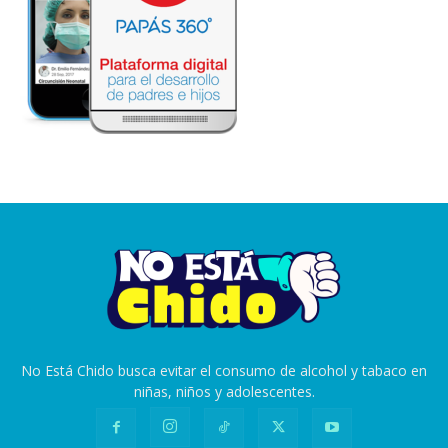
No Está Chido busca evitar el consumo de alcohol y tabaco en
niñas, niños y adolescentes.