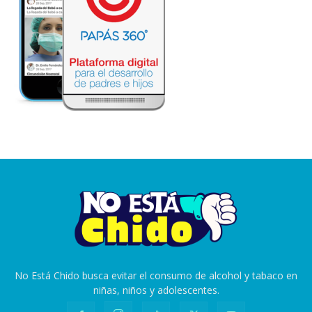
No Está Chido busca evitar el consumo de alcohol y tabaco en
niñas, niños y adolescentes.