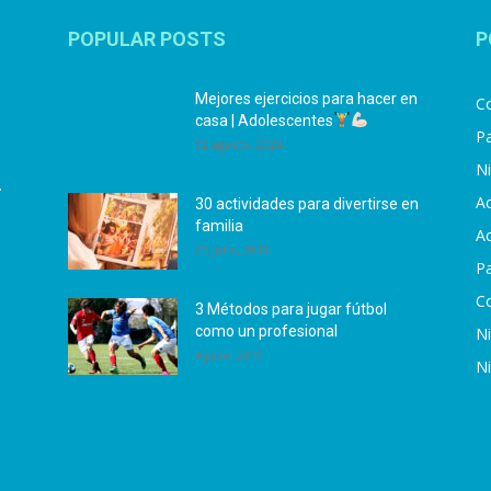
POPULAR POSTS
P
Mejores ejercicios para hacer en
Co
casa | Adolescentes
Pa
12 agosto, 2024
N
.
Ac
30 actividades para divertirse en
familia
Ac
25 julio, 2019
P
C
3 Métodos para jugar fútbol
como un profesional
N
4 julio, 2019
N