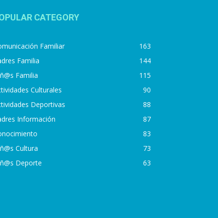
OPULAR CATEGORY
municación Familiar
163
dres Familia
144
iñ@s Familia
115
tividades Culturales
90
tividades Deportivas
88
adres Información
87
onocimiento
83
iñ@s Cultura
73
iñ@s Deporte
63