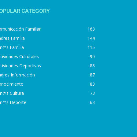
OPULAR CATEGORY
municación Familiar
163
dres Familia
144
iñ@s Familia
115
tividades Culturales
90
tividades Deportivas
88
adres Información
87
onocimiento
83
iñ@s Cultura
73
iñ@s Deporte
63