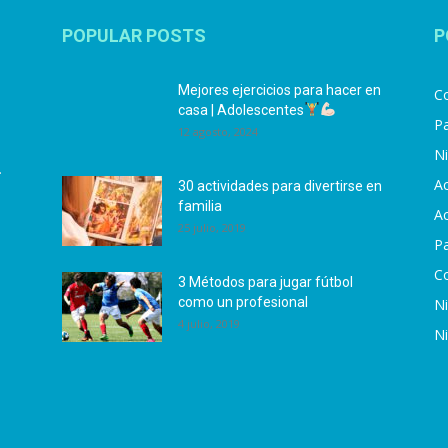
POPULAR POSTS
P
Mejores ejercicios para hacer en
Co
casa | Adolescentes
Pa
12 agosto, 2024
N
.
Ac
30 actividades para divertirse en
familia
Ac
25 julio, 2019
P
C
3 Métodos para jugar fútbol
como un profesional
N
4 julio, 2019
N