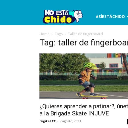
No
#SÍESTÁCHIDO
está
Home
Tags
Taller de fingerboard
Tag: taller de fingerboa
chido
¿Quieres aprender a patinar?, úne
a la Brigada Skate INJUVE
Digital CC
-
7 agosto, 2023