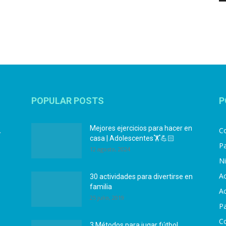
POPULAR POSTS
P
Mejores ejercicios para hacer en
.
Co
casa | Adolescentes🏋️💪🏻
Pa
12 agosto, 2024
N
Ac
30 actividades para divertirse en
familia
Ac
25 julio, 2019
P
C
3 Métodos para jugar fútbol