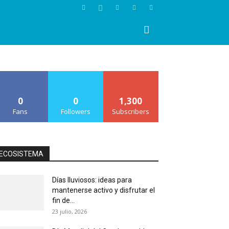
0
0
1,300
Fans
Followers
Subscribers
ECOSISTEMA
Días lluviosos: ideas para
mantenerse activo y disfrutar el
fin de...
23 julio, 2026