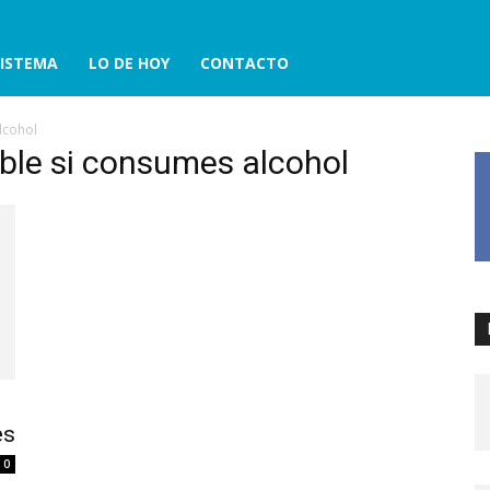
ISTEMA
LO DE HOY
CONTACTO
lcohol
able si consumes alcohol
es
0