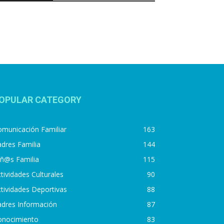
OPULAR CATEGORY
municación Familiar
163
dres Familia
144
iñ@s Familia
115
tividades Culturales
90
tividades Deportivas
88
adres Información
87
onocimiento
83