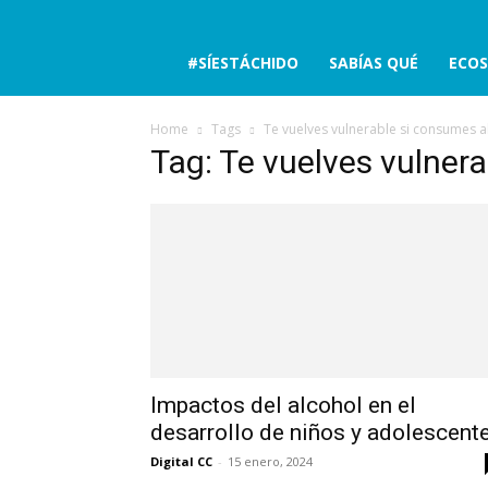
No
#SÍESTÁCHIDO
SABÍAS QUÉ
ECOS
está
Home
Tags
Te vuelves vulnerable si consumes a
Tag: Te vuelves vulner
chido
Impactos del alcohol en el
desarrollo de niños y adolescent
Digital CC
-
15 enero, 2024