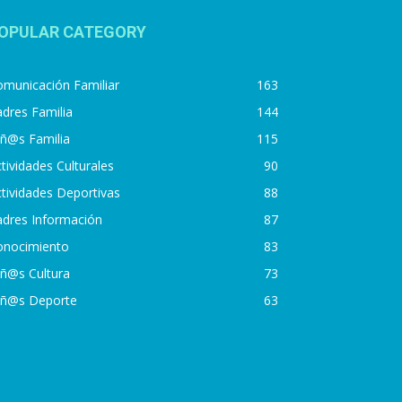
OPULAR CATEGORY
municación Familiar
163
dres Familia
144
iñ@s Familia
115
tividades Culturales
90
tividades Deportivas
88
adres Información
87
onocimiento
83
iñ@s Cultura
73
iñ@s Deporte
63