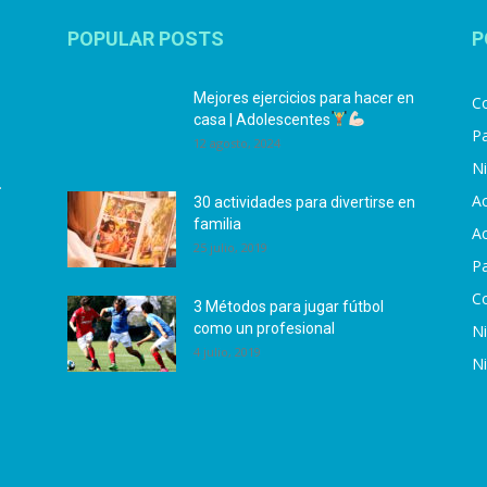
POPULAR POSTS
P
Mejores ejercicios para hacer en
Co
casa | Adolescentes
Pa
12 agosto, 2024
N
.
Ac
30 actividades para divertirse en
familia
Ac
25 julio, 2019
P
C
3 Métodos para jugar fútbol
como un profesional
N
4 julio, 2019
N