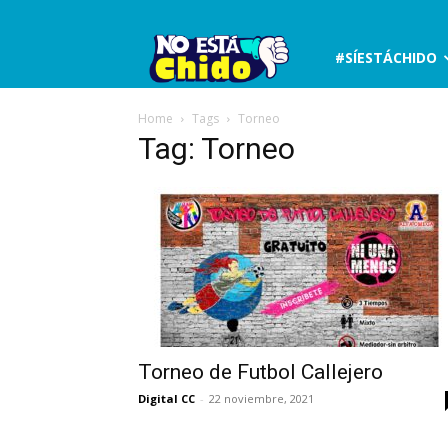
No
#SÍESTÁCHIDO
está
Home
Tags
Torneo
Tag: Torneo
chido
Torneo de Futbol Callejero
Digital CC
-
22 noviembre, 2021