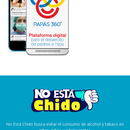
No Está Chido busca evitar el consumo de alcohol y tabaco en