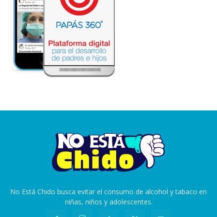
No Está Chido busca evitar el consumo de alcohol y tabaco en
niñas, niños y adolescentes.