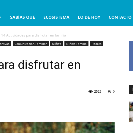
SABÍAS QUÉ
ECOSISTEMA
LO DE HOY
CONTACTO
14 Actividades para disfrutar en familia
ortivas
Comunicación Familiar
Niñ@s
Niñ@s Familia
Padres
ra disfrutar en
2523
0