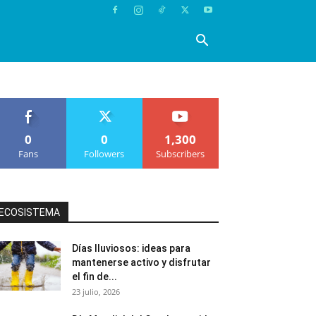
0
0
1,300
Fans
Followers
Subscribers
ECOSISTEMA
Días lluviosos: ideas para
mantenerse activo y disfrutar
el fin de...
23 julio, 2026