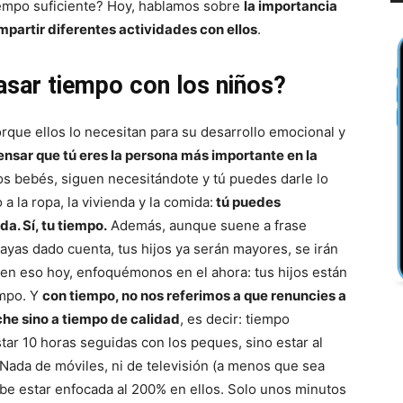
iempo suficiente? Hoy, hablamos sobre
la importancia
mpartir diferentes actividades con ellos
.
asar tiempo con los niños?
rque ellos lo necesitan para su desarrollo emocional y
nsar que tú eres la persona más importante en la
 bebés, siguen necesitándote y tú puedes darle lo
a la ropa, la vivienda y la comida:
tú puedes
da. Sí, tu tiempo.
Además, aunque suene a frase
hayas dado cuenta, tus hijos ya serán mayores, se irán
en eso hoy, enfoquémonos en el ahora: tus hijos están
empo. Y
con tiempo, no nos referimos a que renuncies a
che sino a tiempo de calidad
, es decir: tiempo
tar 10 horas seguidas con los peques, sino estar al
 Nada de móviles, ni de televisión (a menos que sea
debe estar enfocada al 200% en ellos. Solo unos minutos