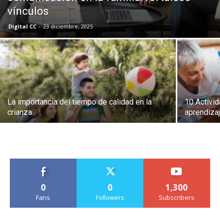
vínculos
Digital CC
-
23 diciembre, 2025
La importancia del tiempo de calidad en la
10 Activid
crianza
aprendiza
0
0
1,300
Fans
Followers
Subscribers