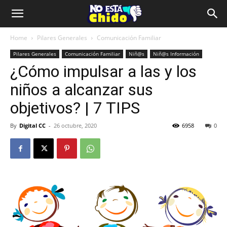
Home
Pilares Generales
Comunicación Familiar
Pilares Generales
Comunicación Familiar
Niñ@s
Niñ@s Información
¿Cómo impulsar a las y los
niños a alcanzar sus
objetivos? | 7 TIPS
By
Digital CC
-
26 octubre, 2020
6958
0