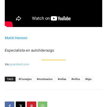
Matti Hemmi
Especialista en autoliderazgo
Vía
guiainfantil.com
TAGS
#Consejos
#motivacion
#niñas
#niños
#tips