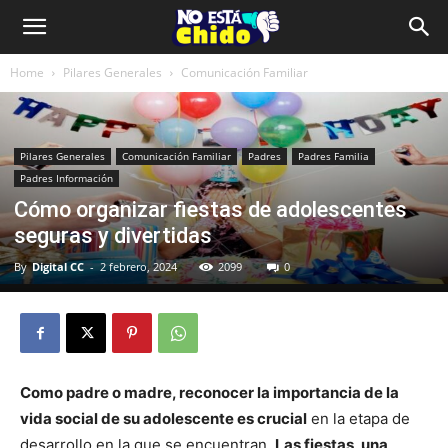
Home
Pilares Generales
Comunicación Familiar
Pilares Generales
Comunicación Familiar
Padres
Padres Familia
Padres Información
Cómo organizar fiestas de adolescentes
seguras y divertidas
By
Digital CC
-
2 febrero, 2024
2099
0
Como padre o madre, reconocer la importancia de la
vida social de su adolescente es crucial
en la etapa de
desarrollo en la que se encuentran.
Las fiestas, una