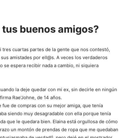
 tus buenos amigos?
 tres cuartas partes de la gente que nos contestó,
 sus amistades por ell@s. A veces los verdaderos
o se espera recibir nada a cambio, ni siquiera
uando la deje quedar con mi ex, sin decirle en ningún
firma Rae’Johne, de 14 años.
se fue de compras con su mejor amiga, que tenía
aba siendo muy desagradable con ella porque tenía
da que le quedara bien. Elaina está orgullosa de cómo
l brazo un montón de prendas de ropa que me quedaban
entusiasmaba de verdad!), pero dejé en el mostrador