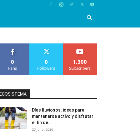
0
0
1,300
Fans
Followers
Subscribers
ECOSISTEMA
Días lluviosos: ideas para
mantenerse activo y disfrutar
el fin de...
23 julio, 2026