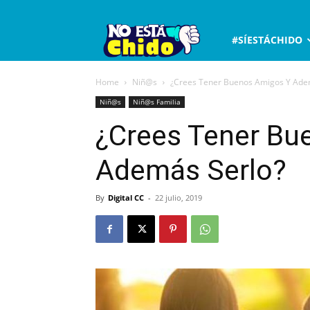
No
#SÍESTÁCHIDO
está
Home
Niñ@s
¿Crees Tener Buenos Amigos Y Ade
Niñ@s
Niñ@s Familia
chido
¿Crees Tener Bu
Además Serlo?
By
Digital CC
-
22 julio, 2019