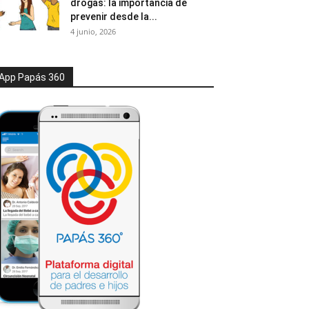
drogas: la importancia de
prevenir desde la...
4 junio, 2026
App Papás 360