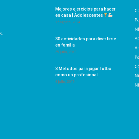
Mejores ejercicios para hacer
C
en casa | Adolescentes
Pa
12 agosto, 2024
N
s.
Ac
30 actividades para divertirse
en familia
Ac
25 julio, 2019
P
C
3 Métodos para jugar fútbol
como un profesional
N
4 julio, 2019
N