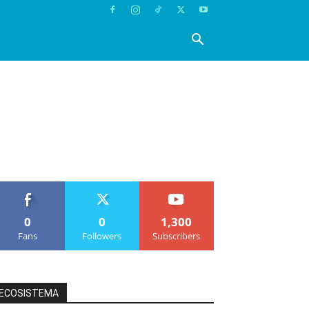
0
0
1,300
Fans
Followers
Subscribers
ECOSISTEMA