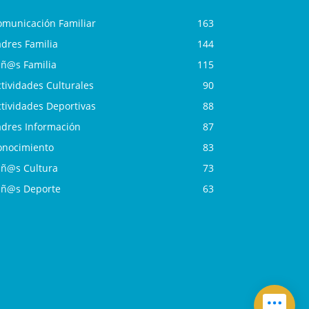
omunicación Familiar
163
dres Familia
144
iñ@s Familia
115
tividades Culturales
90
tividades Deportivas
88
adres Información
87
onocimiento
83
iñ@s Cultura
73
iñ@s Deporte
63