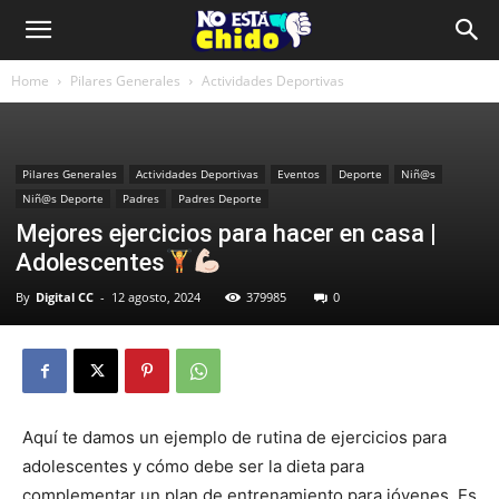
Home
Pilares Generales
Actividades Deportivas
Pilares Generales
Actividades Deportivas
Eventos
Deporte
Niñ@s
Niñ@s Deporte
Padres
Padres Deporte
Mejores ejercicios para hacer en casa |
Adolescentes
By
Digital CC
-
12 agosto, 2024
379985
0
Aquí te damos un ejemplo de rutina de ejercicios para
adolescentes y cómo debe ser la dieta para
complementar un plan de entrenamiento para jóvenes. Es