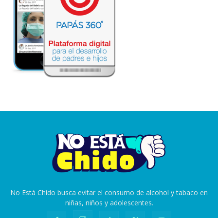
No Está Chido busca evitar el consumo de alcohol y tabaco en
niñas, niños y adolescentes.