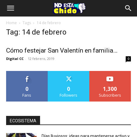
Home
Tags
14 de febrero
Tag: 14 de febrero
Cómo festejar San Valentín en familia…
Digital CC
-
12 febrero, 2019
0
0
0
1,300
Fans
Followers
Subscribers
ECOSISTEMA
Días lluviosos: ideas para mantenerse activo y