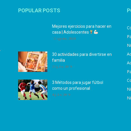
POPULAR POSTS
P
Mejores ejercicios para hacer en
Co
casa | Adolescentes
Pa
12 agosto, 2024
N
.
Ac
30 actividades para divertirse en
familia
Ac
25 julio, 2019
P
C
3 Métodos para jugar fútbol
como un profesional
N
4 julio, 2019
N