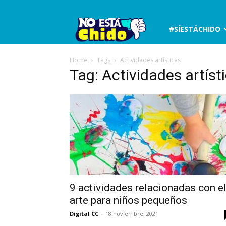
No
#SÍESTÁCHIDO
está
Home
Tags
Actividades artísticas
Tag: Actividades artíst
chido
9 actividades relacionadas con e
arte para niños pequeños
Digital CC
-
18 noviembre, 2021