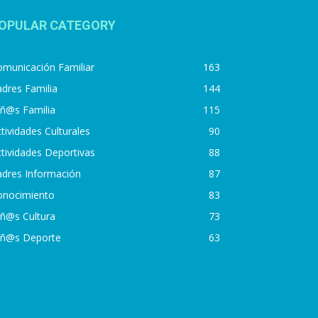
OPULAR CATEGORY
municación Familiar
163
dres Familia
144
iñ@s Familia
115
tividades Culturales
90
tividades Deportivas
88
adres Información
87
onocimiento
83
iñ@s Cultura
73
iñ@s Deporte
63