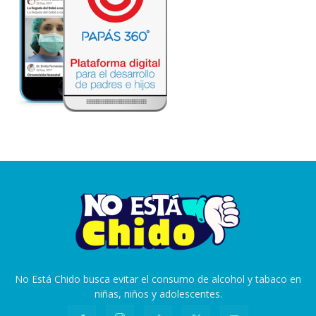
No Está Chido busca evitar el consumo de alcohol y tabaco en
niñas, niños y adolescentes.