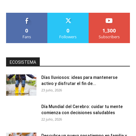
0
0
1,300
Fans
Followers
Subscribers
ECOSISTEMA
Días lluviosos: ideas para mantenerse
activo y disfrutar el fin de...
23 julio, 2026
Día Mundial del Cerebro: cuidar tu mente
comienza con decisiones saludables
22 julio, 2026
Descubre un nuevo pasatiempo en familia y