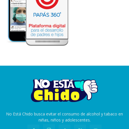
No Está Chido busca evitar el consumo de alcohol y tabaco en
niñas, niños y adolescentes.