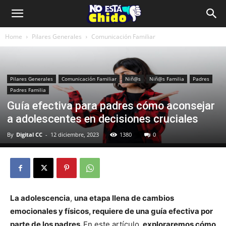
Home
Pilares Generales
Comunicación Familiar
Pilares Generales
Comunicación Familiar
Niñ@s
Niñ@s Familia
Padres
Padres Familia
Guía efectiva para padres cómo aconsejar
a adolescentes en decisiones cruciales
By
Digital CC
-
12 diciembre, 2023
1380
0
La adolescencia
,
una etapa llena de cambios
emocionales y físicos, requiere de una guía efectiva por
parte de los padres.
En este artículo,
exploraremos cómo