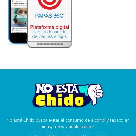
No Está Chido busca evitar el consumo de alcohol y tabaco en
niñas, niños y adolescentes.