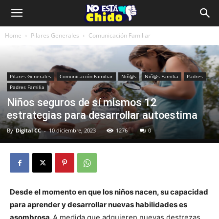
Home
Pilares Generales
Comunicación Familiar
Pilares Generales
Comunicación Familiar
Niñ@s
Niñ@s Familia
Padres
Padres Familia
Niños seguros de sí mismos 12
estrategias para desarrollar autoestima
By
Digital CC
-
10 diciembre, 2023
1276
0
Desde el momento en que los niños nacen, su capacidad
para aprender y desarrollar nuevas habilidades es
asombrosa.
A medida que adquieren nuevas destrezas,