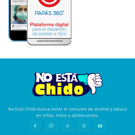
No Está Chido busca evitar el consumo de alcohol y tabaco
en niñas, niños y adolescentes.