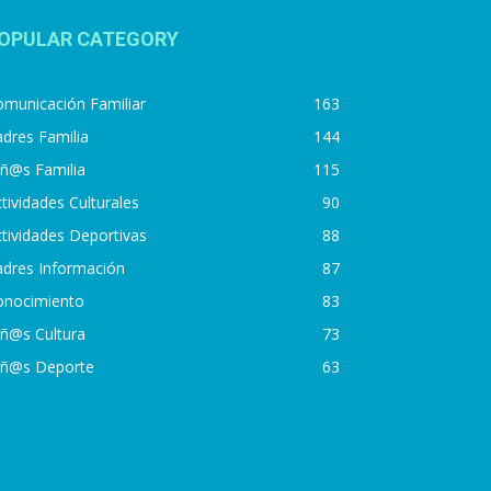
OPULAR CATEGORY
municación Familiar
163
dres Familia
144
iñ@s Familia
115
tividades Culturales
90
tividades Deportivas
88
adres Información
87
onocimiento
83
iñ@s Cultura
73
iñ@s Deporte
63