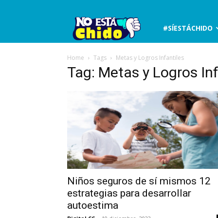
No
#SÍESTÁCHIDO
está
Home
Tags
Metas y Logros Infantiles
Tag: Metas y Logros Inf
chido
Niños seguros de sí mismos 12
estrategias para desarrollar
autoestima