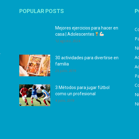
POPULAR POSTS
P
Mejores ejercicios para hacer en
Co
casa | Adolescentes
Pa
12 agosto, 2024
N
.
Ac
30 actividades para divertirse en
familia
Ac
25 julio, 2019
P
C
3 Métodos para jugar fútbol
como un profesional
N
4 julio, 2019
N