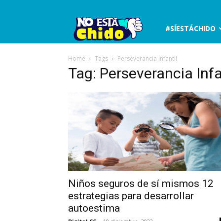
No
#SÍESTÁCHIDO
está
Home
Tags
Perseverancia Infantil
Tag: Perseverancia Infa
chido
Niños seguros de sí mismos 12
estrategias para desarrollar
autoestima