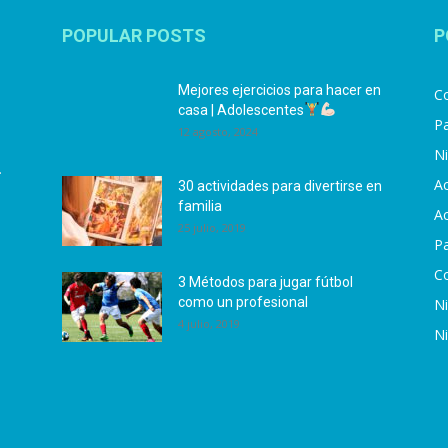
POPULAR POSTS
P
Mejores ejercicios para hacer en
Co
casa | Adolescentes
Pa
12 agosto, 2024
N
.
Ac
30 actividades para divertirse en
familia
Ac
25 julio, 2019
P
C
3 Métodos para jugar fútbol
como un profesional
N
4 julio, 2019
N