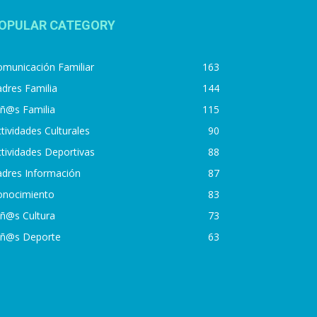
OPULAR CATEGORY
municación Familiar
163
dres Familia
144
iñ@s Familia
115
tividades Culturales
90
tividades Deportivas
88
adres Información
87
onocimiento
83
iñ@s Cultura
73
iñ@s Deporte
63