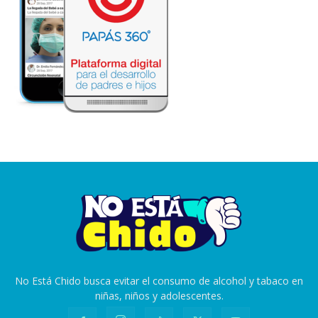
No Está Chido busca evitar el consumo de alcohol y tabaco en
niñas, niños y adolescentes.