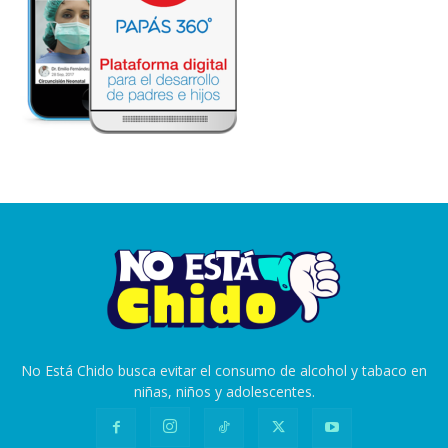
No Está Chido busca evitar el consumo de alcohol y tabaco en
niñas, niños y adolescentes.