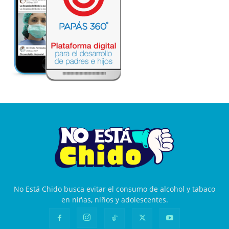
No Está Chido busca evitar el consumo de alcohol y tabaco
en niñas, niños y adolescentes.