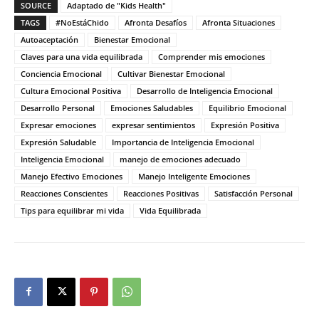
SOURCE
Adaptado de "Kids Health"
TAGS
#NoEstáChido
Afronta Desafíos
Afronta Situaciones
Autoaceptación
Bienestar Emocional
Claves para una vida equilibrada
Comprender mis emociones
Conciencia Emocional
Cultivar Bienestar Emocional
Cultura Emocional Positiva
Desarrollo de Inteligencia Emocional
Desarrollo Personal
Emociones Saludables
Equilibrio Emocional
Expresar emociones
expresar sentimientos
Expresión Positiva
Expresión Saludable
Importancia de Inteligencia Emocional
Inteligencia Emocional
manejo de emociones adecuado
Manejo Efectivo Emociones
Manejo Inteligente Emociones
Reacciones Conscientes
Reacciones Positivas
Satisfacción Personal
Tips para equilibrar mi vida
Vida Equilibrada