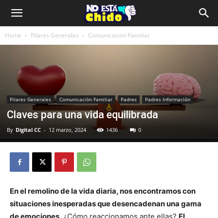
Home
Pilares Generales
Comunicación Familiar
Pilares Generales
Comunicación Familiar
Padres
Padres Información
Claves para una vida equilibrada
By
Digital CC
-
12 marzo, 2024
1436
0
En el remolino de la vida diaria, nos encontramos con
situaciones inesperadas que desencadenan una gama
de emociones
. ¿Cómo reaccionamos ante ellas?
El