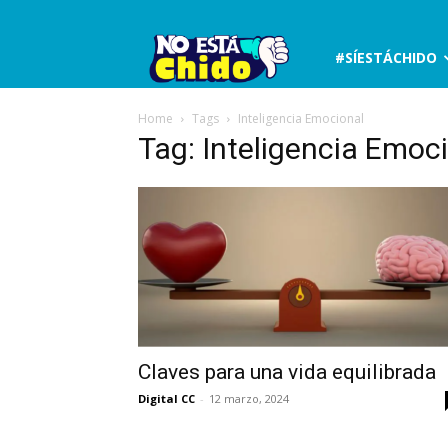
No
#SÍESTÁCHIDO
está
Home
Tags
Inteligencia Emocional
Tag: Inteligencia Emoc
chido
Claves para una vida equilibrada
Digital CC
-
12 marzo, 2024