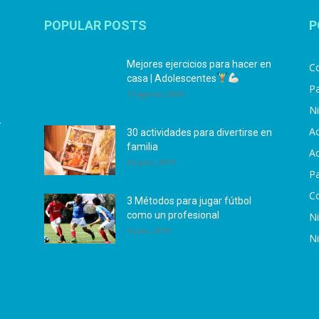
POPULAR POSTS
P
Mejores ejercicios para hacer en
Co
casa | Adolescentes
Pa
12 agosto, 2024
N
.
Ac
30 actividades para divertirse en
familia
Ac
25 julio, 2019
P
C
3 Métodos para jugar fútbol
como un profesional
N
4 julio, 2019
N