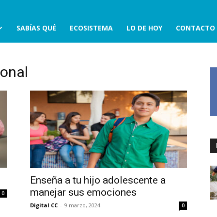
SABÍAS QUÉ
ECOSISTEMA
LO DE HOY
CONTACTO
ional
Enseña a tu hijo adolescente a
manejar sus emociones
0
Digital CC
-
9 marzo, 2024
0