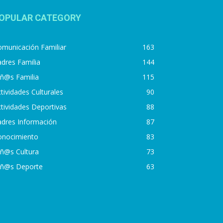
OPULAR CATEGORY
municación Familiar
163
dres Familia
144
iñ@s Familia
115
tividades Culturales
90
tividades Deportivas
88
adres Información
87
onocimiento
83
iñ@s Cultura
73
iñ@s Deporte
63