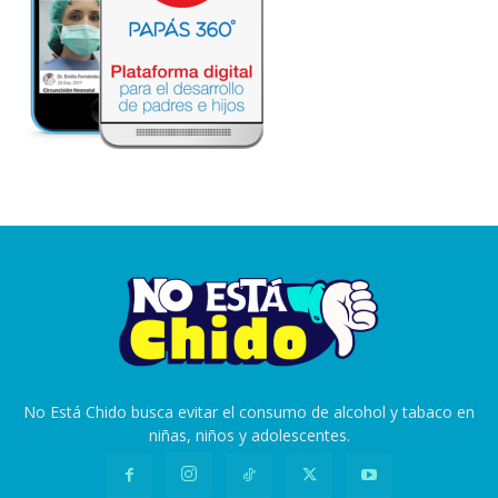
No Está Chido busca evitar el consumo de alcohol y tabaco en
niñas, niños y adolescentes.