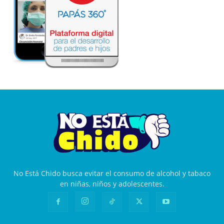
No Está Chido busca evitar el consumo de alcohol y tabaco
en niñas, niños y adolescentes.