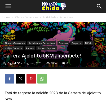
Home
Pilares Generales
Actividades Deportivas
Pilares Generales
Actividades Deportivas
Eventos
Deporte
Niñ@s
Niñ@s Deporte
Padres
Padres Deporte
Carrera Ajolotito 5KM ¡inscríbete!
By
Digital CC
-
9 agosto, 2023
1884
0
Está de regreso la edición 2023 de la Carrera de Ajolotito
5km.