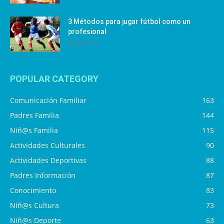
3 Métodos para jugar fútbol como un
profesional
4 julio, 2019
POPULAR CATEGORY
Comunicación Familiar
163
Padres Familia
144
Niñ@s Familia
115
Actividades Culturales
90
Actividades Deportivas
88
Padres Información
87
Conocimiento
83
Niñ@s Cultura
73
Niñ@s Deporte
63