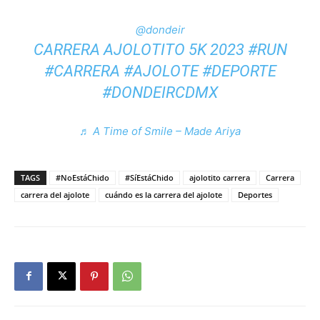
@dondeir
CARRERA AJOLOTITO 5K 2023
#RUN
#CARRERA
#AJOLOTE
#DEPORTE
#DONDEIRCDMX
♬ A Time of Smile – Made Ariya
TAGS
#NoEstáChido
#SíEstáChido
ajolotito carrera
Carrera
carrera del ajolote
cuándo es la carrera del ajolote
Deportes