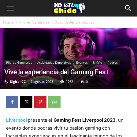
Home
Pilares Generales
Actividades Deportivas
Pilares Generales
Actividades Deportivas
Eventos
Niñ@s
Padres
Vive la experiencia del Gaming Fest
By
Digital CC
-
7 agosto, 2023
1762
0
Liverpool
presenta el
Gaming Fest Liverpool 2023
, un
evento donde podrás vivir tu pasión gaming con
increíbles experiencias en el fascinante mundo de los