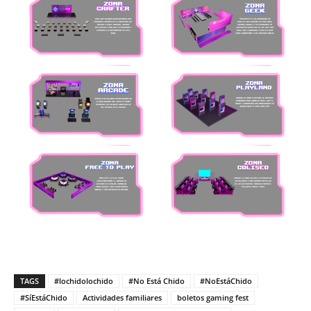
TAGS
#lochidolochido
#No Está Chido
#NoEstáChido
#SíEstáChido
Actividades familiares
boletos gaming fest